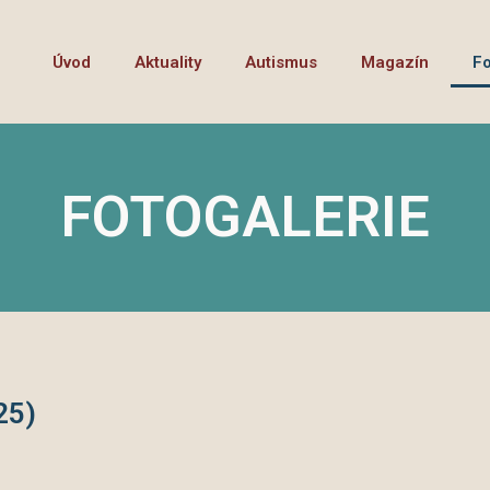
Úvod
Aktuality
Autismus
Magazín
Fo
FOTOGALERIE
25)