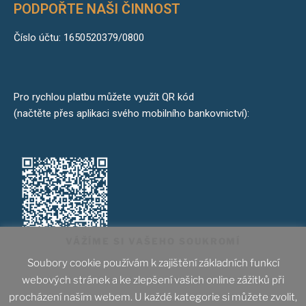
PODPOŘTE NAŠI ČINNOST
Číslo účtu: 1650520379/0800
Pro rychlou platbu můžete využít QR kód
(načtěte přes aplikaci svého mobilního bankovnictví):
VÁŽÍME SI VAŠEHO SOUKROMÍ
Soubory cookie používám k zajištění základních funkcí
webových stránek a ke zlepšení vašich online zážitků při
IČ: 70844861, Spolek byl zapsán dne 1. ledna 2014
procházení naším webem. U každé kategorie si můžete zvolit,