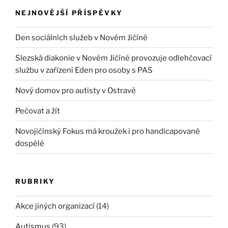
NEJNOVĚJŠÍ PŘÍSPĚVKY
Den sociálních služeb v Novém Jičíně
Slezská diakonie v Novém Jičíně provozuje odlehčovací
službu v zařízení Eden pro osoby s PAS
Nový domov pro autisty v Ostravě
Pečovat a žít
Novojičínský Fokus má kroužek i pro handicapované
dospělé
RUBRIKY
Akce jiných organizací
(14)
Autismus
(93)