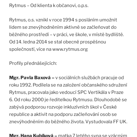
Rytmus – Od klienta k občanovi, o.p.s.
Rytmus, o.s. vznikl v roce 1994 s posláním umožnit
lidem se znevýhodněním aktivně se začleňovat do
běžného prostředí – v práci, ve škole, v místě bydliště.
Od 14. ledna 2014 se stal obecně prospěšnou
společností, více na www.rytmus.org
Profily přednášejících:
Mgr. Pavla Baxová –
v sociálních službách pracuje od
roku 1992. Podílela se na založení občanského sdružení
Rytmus, pracovala jako vedoucí SPC Vertikála v Praze
6. Od roku 2000 je ředitelkou Rytmusu. Dlouhodobě se
zabývá podporou rozvoje inkluzívních škol v České
republice a aktivit na podporu začleňování osob se
znevýhodněním do běžného života. Vystudovala FF UK.
Mgr. Hana Kubíková –
matka 7 letého syna se vzácným