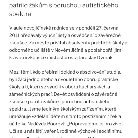
patřilo žákům s poruchou autistického
spektra
V aule novojičínské radnice se v pondělí 27. června
2011 předávaly výuční listy a osvědčení o závěrečné
zkoušce. Za město přivítal absolventy praktické školy a
odborného učiliště v Novém Jičíně a poblahopřál jim
k životní zkoušce místostarosta Jaroslav Dvořák.
Mezi těmi, kdo přebírali doklad o absolvování studia,
byli žáci jednoletého a dvouletého oboru praktické
školy a ti, kteří se vyučili v oboru kuchařských a
zámečnických prací. Devět osvědčení o závěrečné
zkoušce patřilo žákům s poruchou autistického
spektra. „Jsme jediným školským zařízením, které
umožňuje vzdělání dětem s tímto postižením,“ řekla
učitelka Naděžda Boorová. „Připravujeme je pro život.
Učí se u nás šití, vaření, rodinné výchově i sociálnímu