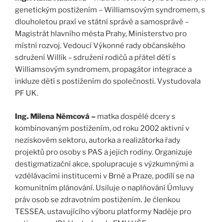
genetickým postižením – Williamsovým syndromem, s
dlouholetou praxí ve státní správě a samosprávě –
Magistrát hlavního města Prahy, Ministerstvo pro
místní rozvoj. Vedoucí Výkonné rady občanského
sdružení Willík – sdružení rodičů a přátel dětí s
Williamsovým syndromem, propagátor integrace a
inkluze dětí s postižením do společnosti. Vystudovala
PF UK.
Ing. Milena Němcová –
matka dospělé dcery s
kombinovaným postižením, od roku 2002 aktivní v
neziskovém sektoru, autorka a realizátorka řady
projektů pro osoby s PAS a jejich rodiny. Organizuje
destigmatizační akce, spolupracuje s výzkumnými a
vzdělávacími institucemi v Brně a Praze, podílí se na
komunitním plánování. Usiluje o naplňování Úmluvy
práv osob se zdravotním postižením. Je členkou
TESSEA, ustavujícího výboru platformy Naděje pro