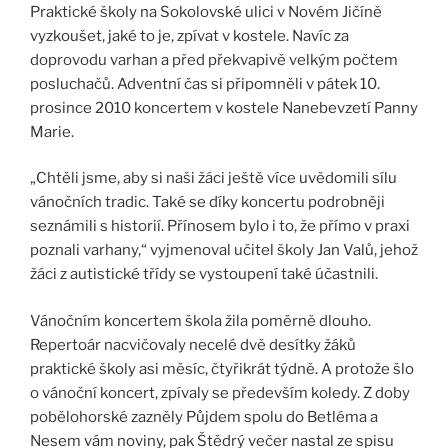
Praktické školy na Sokolovské ulici v Novém Jičíně
vyzkoušet, jaké to je, zpívat v kostele. Navíc za
doprovodu varhan a před překvapivě velkým počtem
posluchačů. Adventní čas si připomněli v pátek 10.
prosince 2010 koncertem v kostele Nanebevzetí Panny
Marie.
„Chtěli jsme, aby si naši žáci ještě více uvědomili sílu
vánočních tradic. Také se díky koncertu podrobněji
seznámili s historií. Přínosem bylo i to, že přímo v praxi
poznali varhany,“ vyjmenoval učitel školy Jan Valů, jehož
žáci z autistické třídy se vystoupení také účastnili.
Vánočním koncertem škola žila poměrně dlouho.
Repertoár nacvičovaly necelé dvě desítky žáků
praktické školy asi měsíc, čtyřikrát týdně. A protože šlo
o vánoční koncert, zpívaly se především koledy. Z doby
pobělohorské zazněly Půjdem spolu do Betléma a
Nesem vám noviny, pak Štědrý večer nastal ze spisu