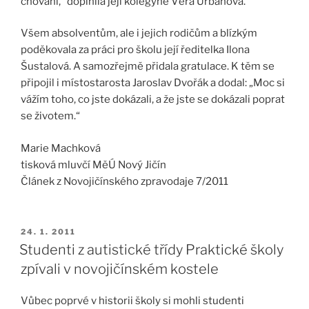
chování,“ doplnila její kolegyně Věra Urbanová.
Všem absolventům, ale i jejich rodičům a blízkým
poděkovala za práci pro školu její ředitelka Ilona
Šustalová. A samozřejmě přidala gratulace. K těm se
připojil i místostarosta Jaroslav Dvořák a dodal: „Moc si
vážím toho, co jste dokázali, a že jste se dokázali poprat
se životem.“
Marie Machková
tisková mluvčí MěÚ Nový Jičín
Článek z Novojičínského zpravodaje 7/2011
24. 1. 2011
Studenti z autistické třídy Praktické školy
zpívali v novojičínském kostele
Vůbec poprvé v historii školy si mohli studenti