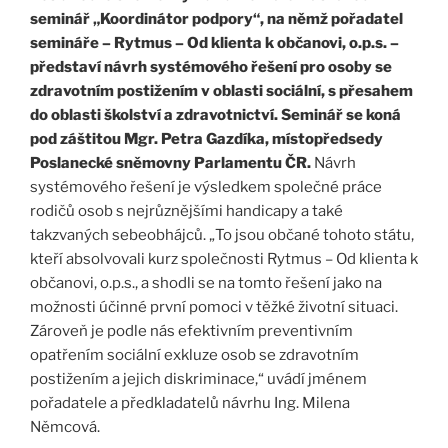
seminář „Koordinátor podpory“, na němž pořadatel
semináře – Rytmus – Od klienta k občanovi, o.p.s. –
představí návrh systémového řešení pro osoby se
zdravotním postižením v oblasti sociální, s přesahem
do oblasti školství a zdravotnictví. Seminář se koná
pod záštitou Mgr. Petra Gazdíka, místopředsedy
Poslanecké sněmovny Parlamentu ČR.
Návrh
systémového řešení je výsledkem společné práce
rodičů osob s nejrůznějšími handicapy a také
takzvaných sebeobhájců. „To jsou občané tohoto státu,
kteří absolvovali kurz společnosti Rytmus – Od klienta k
občanovi, o.p.s., a shodli se na tomto řešení jako na
možnosti účinné první pomoci v těžké životní situaci.
Zároveň je podle nás efektivním preventivním
opatřením sociální exkluze osob se zdravotním
postižením a jejich diskriminace,“ uvádí jménem
pořadatele a předkladatelů návrhu Ing. Milena
Němcová.