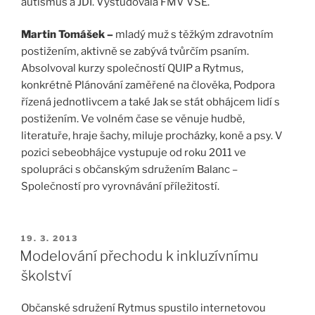
autismus a JDI. Vystudovala FMV VŠE.
Martin Tomášek –
mladý muž s těžkým zdravotním
postižením, aktivně se zabývá tvůrčím psaním.
Absolvoval kurzy společností QUIP a Rytmus,
konkrétně Plánování zaměřené na člověka, Podpora
řízená jednotlivcem a také Jak se stát obhájcem lidí s
postižením. Ve volném čase se věnuje hudbě,
literatuře, hraje šachy, miluje procházky, koně a psy. V
pozici sebeobhájce vystupuje od roku 2011 ve
spolupráci s občanským sdružením Balanc –
Společností pro vyrovnávání příležitostí.
19. 3. 2013
Modelování přechodu k inkluzívnímu
školství
Občanské sdružení Rytmus spustilo internetovou