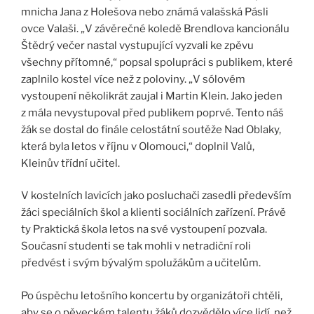
mnicha Jana z Holešova nebo známá valašská Pásli
ovce Valaši. „V závěrečné koledě Brendlova kancionálu
Štědrý večer nastal vystupující vyzvali ke zpěvu
všechny přítomné,“ popsal spolupráci s publikem, které
zaplnilo kostel více než z poloviny. „V sólovém
vystoupení několikrát zaujal i Martin Klein. Jako jeden
z mála nevystupoval před publikem poprvé. Tento náš
žák se dostal do finále celostátní soutěže Nad Oblaky,
která byla letos v říjnu v Olomouci,“ doplnil Valů,
Kleinův třídní učitel.
V kostelních lavicích jako posluchači zasedli především
žáci speciálních škol a klienti sociálních zařízení. Právě
ty Praktická škola letos na své vystoupení pozvala.
Současní studenti se tak mohli v netradiční roli
předvést i svým bývalým spolužákům a učitelům.
Po úspěchu letošního koncertu by organizátoři chtěli,
aby se o pěveckém talentu žáků dozvědělo více lidí, než