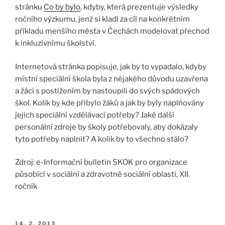
stránku
Co by bylo
, kdyby, která prezentuje výsledky
ročního výzkumu, jenž si kladl za cíl na konkrétním
příkladu menšího města v Čechách modelovat přechod
k inkluzívnímu školství.
Internetová stránka popisuje, jak by to vypadalo, kdyby
místní speciální škola byla z nějakého důvodu uzavřena
a žáci s postižením by nastoupili do svých spádových
škol. Kolik by kde přibylo žáků a jak by byly naplňovány
jejich speciální vzdělávací potřeby? Jaké další
personální zdroje by školy potřebovaly, aby dokázaly
tyto potřeby naplnit? A kolik by to všechno stálo?
Zdroj: e-Informační bulletin SKOK pro organizace
působící v sociální a zdravotně sociální oblasti, XII.
ročník
14. 2. 2013