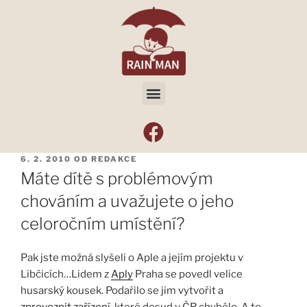
6. 2. 2010
OD
REDAKCE
Máte dítě s problémovým
chováním a uvažujete o jeho
celoročním umístění?
Pak jste možná slyšeli o Aple a jejím projektu v
Libčicích…Lidem z
Aply
Praha se povedl velice
husarský kousek. Podařilo se jim vytvořit a
zprovoznit zařízení
, které dosud v ČR chybělo. A to