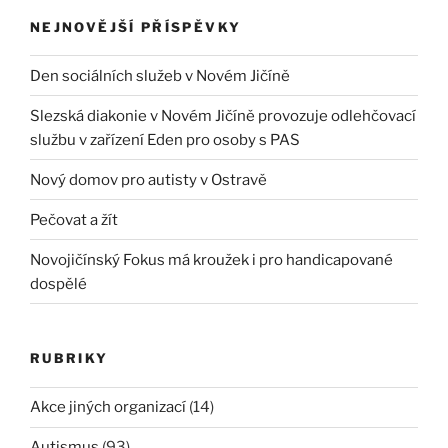
NEJNOVĚJŠÍ PŘÍSPĚVKY
Den sociálních služeb v Novém Jičíně
Slezská diakonie v Novém Jičíně provozuje odlehčovací
službu v zařízení Eden pro osoby s PAS
Nový domov pro autisty v Ostravě
Pečovat a žít
Novojičínský Fokus má kroužek i pro handicapované
dospělé
RUBRIKY
Akce jiných organizací
(14)
Autismus
(93)