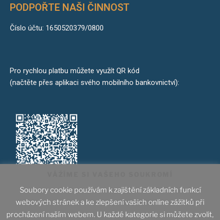
PODPOŘTE NAŠI ČINNOST
Číslo účtu: 1650520379/0800
Pro rychlou platbu můžete využít QR kód
(načtěte přes aplikaci svého mobilního bankovnictví):
VÁŽÍME SI VAŠEHO SOUKROMÍ
Soubory cookie používám k zajištění základních funkcí
webových stránek a ke zlepšení vašich online zážitků při
IČ: 70844861, Spolek byl zapsán dne 1. ledna 2014
procházení naším webem. U každé kategorie si můžete zvolit,