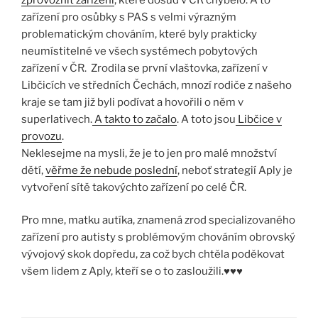
zařízení pro osůbky s PAS s velmi výrazným
problematickým chováním, které byly prakticky
neumístitelné ve všech systémech pobytových
zařízení v ČR. Zrodila se první vlaštovka, zařízení v
Libčicích ve středních Čechách, mnozí rodiče z našeho
kraje se tam již byli podívat a hovořili o něm v
superlativech.
A takto to začalo
. A toto jsou
Libčice v
provozu
.
Neklesejme na mysli, že je to jen pro malé množství
dětí,
věřme že nebude poslední
, neboť strategií Aply je
vytvoření sítě takovýchto zařízení po celé ČR.
Pro mne, matku autíka, znamená zrod specializovaného
zařízení pro autisty s problémovým chováním obrovský
vývojový skok dopředu, za což bych chtěla poděkovat
všem lidem z Aply, kteří se o to zasloužili.♥♥♥