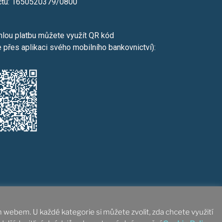
účtu: 1650520379/0800
hlou platbu můžete využít QR kód
e přes aplikaci svého mobilního bankovnictví):
pisová značka L4808
m webem. U každé kategorie si můžete zvolit, zda chcete využití