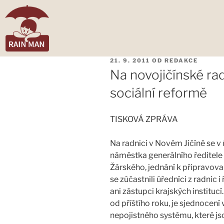
21. 9. 2011
OD
REDAKCE
Na novojičínské rad
sociální reformě
TISKOVÁ ZPRÁVA
Na radnici v Novém Jičíně se v 
náměstka generálního ředitele
Žárského, jednání k připravova
se zúčastnili úředníci z radnic 
ani zástupci krajských institucí
od příštího roku, je sjednocen
nepojistného systému, které j