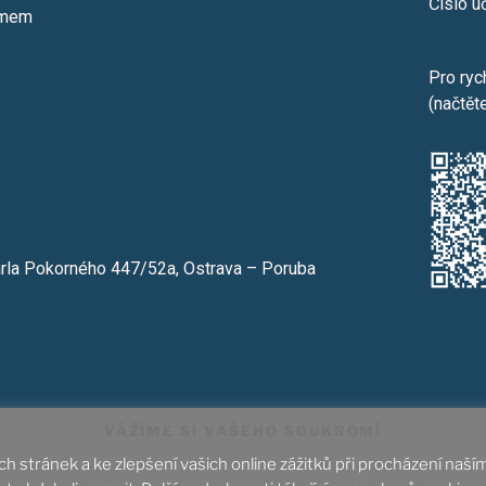
Číslo 
ismem
Pro ryc
(načtět
arla Pokorného 447/52a, Ostrava – Poruba
VÁŽÍME SI VAŠEHO SOUKROMÍ
ek byl zapsán dne 1. ledna 2014 u Krajského soudu v Ostravě, s
 stránek a ke zlepšení vašich online zážitků při procházení naší
Ochrana osobních údajů
|
Cookies