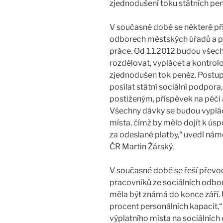
zjednodušení toku státních pen
V současné době se některé pří
odborech městských úřadů a pr
práce. Od 1.1.2012 budou všec
rozdělovat, vyplácet a kontrol
zjednodušen tok peněz. Postup
posílat státní sociální podpor
postiženým, příspěvek na péči
Všechny dávky se budou vyplác
místa, čímž by mělo dojít k ús
za odeslané platby,“ uvedl nám
ČR Martin Žárský.
V současné době se řeší převod
pracovníků ze sociálních odbor
měla být známá do konce září. 
procent personálních kapacit,“ 
výplatního místa na sociálníc