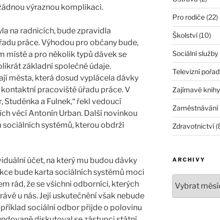
ádnou výraznou komplikaci.
Pro rodiče
(22)
yla na radnicích, bude zpravidla
Školství
(10)
řadu práce. Výhodou pro občany bude,
Sociální služby
om místě a pro několik typů dávek se
ikrát základní společné údaje.
Televizní pořad
jí města, která dosud vyplácela dávky
 kontaktní pracoviště úřadu práce. V
Zajímavé knihy
r, Studénka a Fulnek,“ řekl vedoucí
Zaměstnávání
ch věcí Antonín Urban. Další novinkou
a sociálních systémů, kterou obdrží
Zdravotnictví
(
viduální účet, na který mu budou dávky
ARCHIVY
nkce bude karta sociálních systémů moci
sem rád, že se všichni odborníci, kterých
 právě u nás. Její uskutečnění však nebude
říklad sociální odbor přijde o polovinu
dovaně diskutoval se zástupci státní