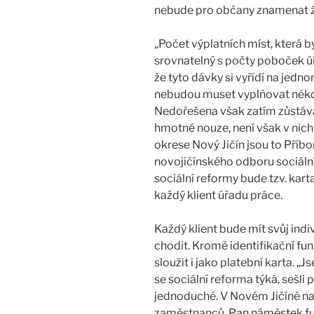
nebude pro občany znamenat ž
„Počet výplatních míst, která b
srovnatelný s počty poboček ú
že tyto dávky si vyřídí na jedn
nebudou muset vyplňovat někol
Nedořešena však zatím zůstáva
hmotné nouze, není však v nich
okrese Nový Jičín jsou to Příbo
novojičínského odboru sociální
sociální reformy bude tzv. kart
každý klient úřadu práce.
Každý klient bude mít svůj indi
chodit. Kromě identifikační fu
sloužit i jako platební karta. „J
se sociální reforma týká, sešli
jednoduché. V Novém Jičíně nap
zaměstnanců. Pan náměstek fun