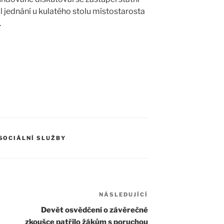
l jednání u kulatého stolu místostarosta
.
SOCIÁLNÍ SLUŽBY
NÁSLEDUJÍCÍ
Devět osvědčení o závěrečné
zkoušce patřilo žákům s poruchou