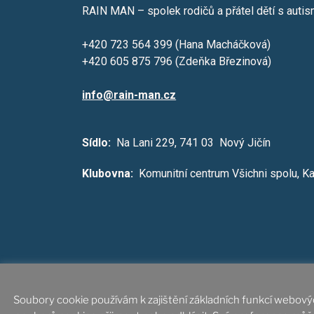
RAIN MAN – spolek rodičů a přátel dětí s aut
+420 723 564 399 (Hana Macháčková)
+420 605 875 796 (Zdeňka Březinová)
info@rain-man.cz
Sídlo:
Na Lani 229, 741 03 Nový Jičín
Klubovna:
Komunitní centrum Všichni spolu, K
IČ: 70844861, Spol
Soubory cookie používám k zajištění základních funkcí webových