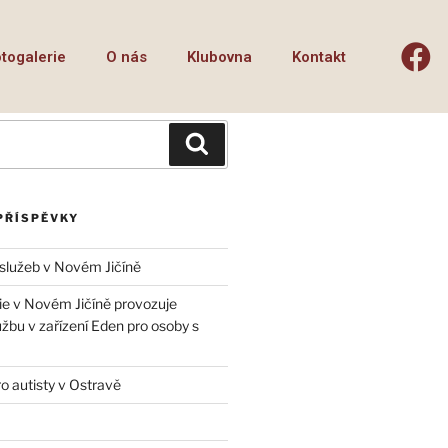
togalerie
O nás
Klubovna
Kontakt
PŘÍSPĚVKY
 služeb v Novém Jičíně
ie v Novém Jičíně provozuje
žbu v zařízení Eden pro osoby s
 autisty v Ostravě