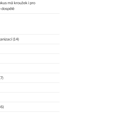
okus má kroužek i pro
 dospělé
ganizací
(14)
7)
36)