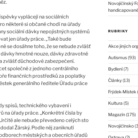
ěz.
Novojičínský F
handicapované
spěvky vyplácejí na sociálních
o některé si občané chodí na úřady
hny sociální dávky nepojistných systémů
RUBRIKY
ovat jen úřady práce. „Také bude
ně se dosáhne toho, že se nebude zvlášť
Akce jiných or
a, dávky hmotné nouze, dávky zdravotně
Autismus
(93)
 a zvlášť důchodové zabezpečení.
et společně z jednoho centrálního
Bydlení
(7)
poře finančních prostředků za poplatky
Články
(13)
ěstek generálního ředitele Úřadu práce
Frýdek-Místek
(
Kultura
(5)
y spisů, technického vybavení i
ů na úřady práce. „Konkrétní čísla by
Magazín
(175)
Určitě ale nebude převedeno celých sto
Novojičínsko
(
dodal Žárský. Podle něj zaniknutí
h odborech městských a obecních úřadů
Ostrava
(2)