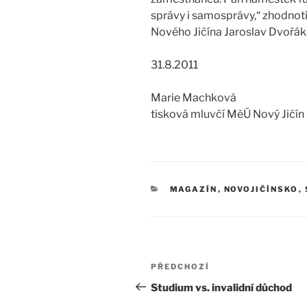
správy i samosprávy,“ zhodnoti
Nového Jičína Jaroslav Dvořák
31.8.2011
Marie Machková
tisková mluvčí MěÚ Nový Jičín
MAGAZÍN
,
NOVOJIČÍNSKO
,
PŘEDCHOZÍ
Studium vs. invalidní důchod