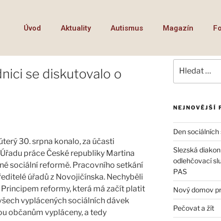
Úvod
Aktuality
Autismus
Magazín
Fo
nici se diskutovalo o
NEJNOVĚJŠÍ 
Den sociálních
úterý 30. srpna konalo, za účasti
Slezská diakon
 Úřadu práce České republiky Martina
odlehčovací slu
né sociální reformě. Pracovního setkání
PAS
i ředitelé úřadů z Novojičínska. Nechyběli
. Principem reformy, která má začít platit
Nový domov pro
í všech vyplácených sociálních dávek
Pečovat a žít
sou občanům vypláceny, a tedy